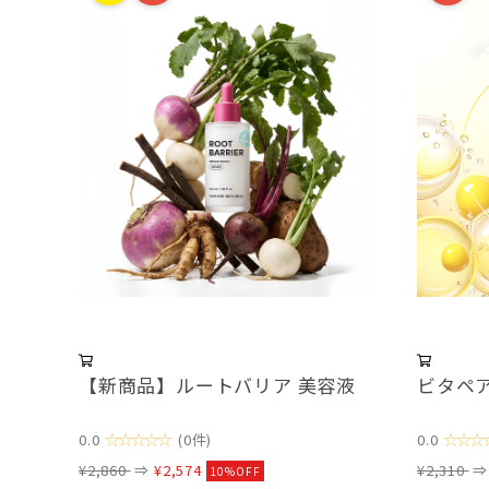
【新商品】ルートバリア 美容液
ビタペ
☆☆☆☆☆
☆☆☆
0.0
(0件)
0.0
¥2,860
⇒
¥2,574
¥2,310
10%OFF