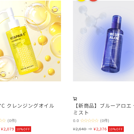
アC クレンジングオイル
【新商品】ブルーアロエ 
ミスト
☆☆
☆☆☆☆☆
(0件)
0.0
(0件)
⇒
¥2,079
¥2,640
⇒
¥2,376
10%OFF
10%OFF