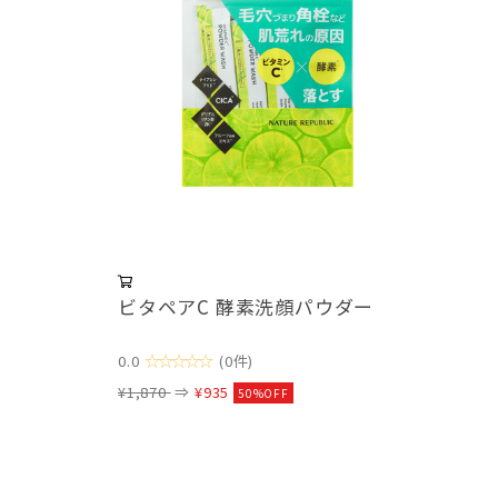
ビタペアC 酵素洗顔パウダー
☆☆☆☆☆
0.0
(0件)
¥1,870
⇒
¥935
50%OFF