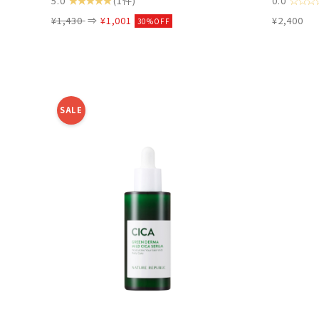
5.0
(1件)
0.0
¥1,430
⇒
¥1,001
¥2,400
30%OFF
SALE