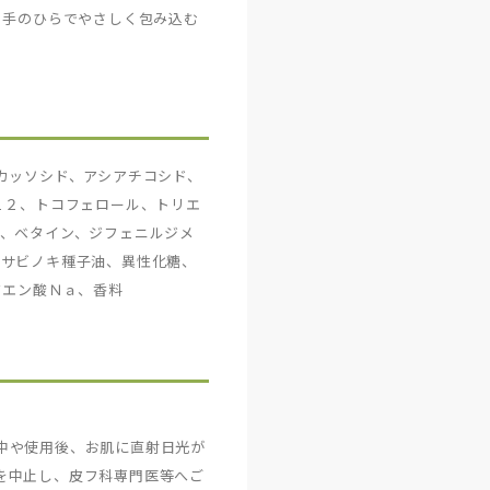
、手のひらでやさしく包み込む
カッソシド、アシアチコシド、
１２、トコフェロール、トリエ
ン、ベタイン、ジフェニルジメ
ワサビノキ種子油、異性化糖、
クエン酸Ｎａ、香料
中や使用後、お肌に直射日光が
を中止し、皮フ科専門医等へご