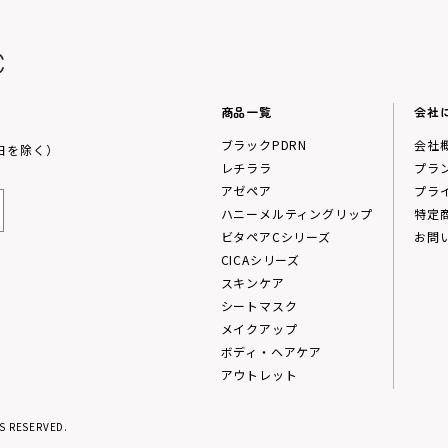
商品一覧
会社
ブラックPDRN
会社
祝日を除く）
レチララ
プラ
アゼペア
プラ
ハニーメルティングリップ
特定
ビタペアCシリーズ
お問
CICAシリーズ
スキンケア
シートマスク
メイクアップ
ボディ・ヘアケア
アウトレット
S RESERVED.