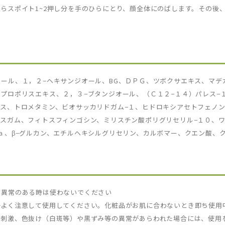
らスポイト1~2押し分を手のひらにとり、顔全体にのばします。その後
ール、１，２−ヘキサンジオール、BG、ＤＰＧ、ツボクサエキス、マデ
プロポリスエキス、２，３−ブタンジオール、（Ｃ１２−１４）パレス−
ス、トロメタミン、ビオサッカリドガム−１、ヒドロキシアセトフェノ
ースガム、フィトスフィンゴシン、ミリスチン酸ポリグリセリル−１０、
ａ、β−グルカン、エチルヘキシルグリセリン、カルボマー、クエン酸、
、異常のある時は使わないでください
かよく注意して使用してください。化粧品がお肌に合わないとき即ち使用
、刺激、色抜け（白斑等）や黒ずみ等の異常があらわれた場合には、使用