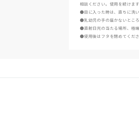
相談ください。使用を続けま
●目に入った時は、直ちに洗
●乳幼児の手の届かないとこ
●直射日光の当たる場所、極
●使用後はフタを閉めてくだ