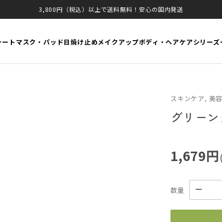
3,800円（税込）以上で送料無料！安心の国内発送
シートマスク・パッド
日焼け止め
メイクアップ
ボディ・ヘアケア
シリーズ
スキンケア, 美容
グリーン
1,679円
数量