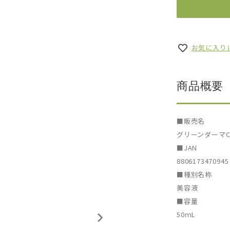
お気に入り
商品概要
■販売名
グリーンダーマC
■JAN
8806173470945
■種別名称
美容液
■容量
50ｍL