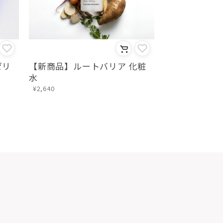
化粧
【新商品】ブルーアロエ ポア
【新商品】ル
パッド
液
¥3,080
¥2,860