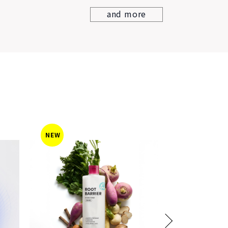
and more
NEW
NEW