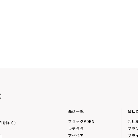
商品一覧
会社
ブラックPDRN
会社
祝日を除く）
レチララ
プラ
アゼペア
プラ