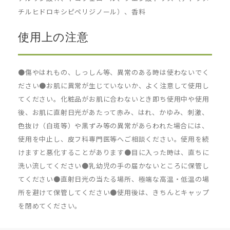
チルヒドロキシピペリジノール）、香料
使用上の注意
●傷やはれもの、しっしん等、異常のある時は使わないでく
ださい●お肌に異常が生じていないか、よく注意して使用し
てください。化粧品がお肌に合わないとき即ち使用中や使用
後、お肌に直射日光があたって赤み、はれ、かゆみ、刺激、
色抜け（白斑等）や黒ずみ等の異常があらわれた場合には、
使用を中止し、皮フ科専門医等へご相談ください。使用を続
けますと悪化することがあります●目に入った時は、直ちに
洗い流してください●乳幼児の手の届かないところに保管し
てください●直射日光の当たる場所、極端な高温・低温の場
所を避けて保管してください●使用後は、きちんとキャップ
を閉めてください。