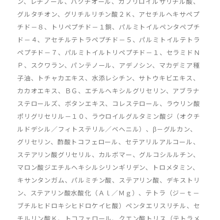
ン、レチノール、バクチオール、カプリロイルサリチル酸、
グルタチオン、グリチルリチン酸２Ｋ、アセチルヘキサペプ
チド－８、トリペプチド－１銅、パルミトイルペンタペプチ
ド－４、アセチルテトラペプチド－５、パルミトイルテトラ
ペプチド－７、パルミトイルトリペプチド－１、セラミドＮ
Ｐ、スクワラン、パンテノール、アデノシン、マカデミア種
子油、トチャカエキス、水添レシチン、サトウキビエキス、
カカオエキス、ＢＧ、エチルヘキシルグリセリン、アブラナ
ステロールズ、ボタンエキス、コレステロール、ラウリン酸
ポリグリセリル－１０、ラウロイルグルタミン酸ジ（オクチ
ルドデシル／フィトステリル／ベヘニル）、β－グルカン、
グリセリン、酢酸トコフェロール、セテアリルアルコール、
ステアリン酸グリセリル、カルボマー、グルコシルルチン、
マロン酸ジエチルヘキシルシリンギリデン、トロメタミン、
キサンタンガム、パルミチン酸、ステアリン酸、デキストリ
ン、ステアリン酸水酸化（Ａｌ／Ｍｇ）、テトラ（ジ－ｔ－
ブチルヒドロキシヒドロケイヒ酸）ペンタエリスリチル、セ
チルリン酸Ｋ、トコフェロール、クエン酸トリス（テトラメ