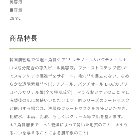
美容液
■容量
28ｍL
商品特長
韓国肌管理で保湿＋角質ケア*！レチノール&バクチオール＋
LHA成分配合の導入ピール美容液。ファーストステップ使い*¹
でスキンケアの浸透*²をサポート。毛穴*³の目立たない、なめ
らかな透明素肌*⁴へ( (レチノール、バクチオール LHA/カプリ
ロイルサリチル酸(全て整肌成分) ＊うるおいケアのこと ＊1.
洗顔後の肌にお使いいただけます。同シリーズのシートマスク
と併用する場合は、洗顔後にシートマスクをお使いいただき、
化粧水、本品、乳液、もしくはクリーム等で肌を整えます。
＊2.角質層まで ＊3.乾燥によって開いた毛穴のこと ＊4.う
るおいを与えることによる肌印象のこと)