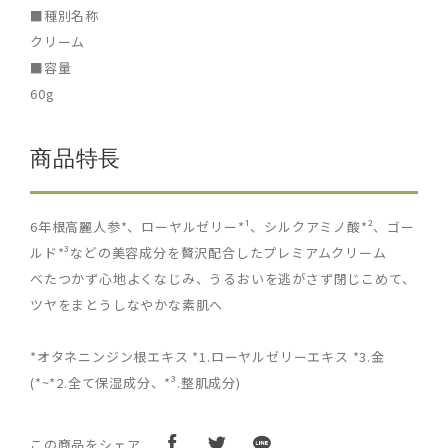
■種別名称
クリーム
■容量
60g
商品特長
6年根高麗人参*、ローヤルゼリー*¹、シルクアミノ酸*²、ゴー
ルド*³などの美容成分を贅沢配合したプレミアムクリーム
べたつかず心地よくなじみ、うるおいを逃がさず閉じこめて、
ツヤをまとうしなやかな素肌へ
*オタネニンジン根エキス *1.ローヤルゼリーエキス *3.金
(*~*2.全て保湿成分、*³.整肌成分)
この商品をシェア