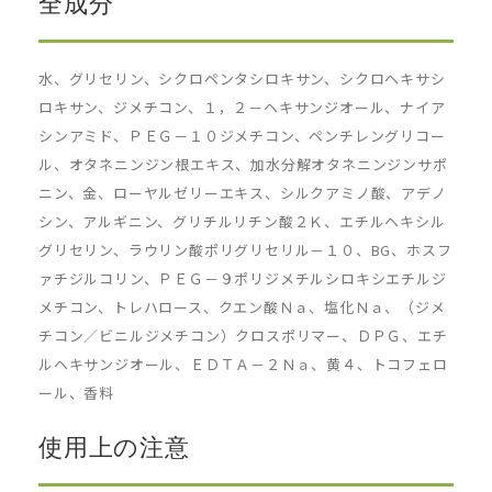
全成分
水、グリセリン、シクロペンタシロキサン、シクロヘキサシ
ロキサン、ジメチコン、１，２－ヘキサンジオール、ナイア
シンアミド、ＰＥＧ－１０ジメチコン、ペンチレングリコー
ル、オタネニンジン根エキス、加水分解オタネニンジンサポ
ニン、金、ローヤルゼリーエキス、シルクアミノ酸、アデノ
シン、アルギニン、グリチルリチン酸２Ｋ、エチルヘキシル
グリセリン、ラウリン酸ポリグリセリル－１０、BG、ホスフ
ァチジルコリン、ＰＥＧ－９ポリジメチルシロキシエチルジ
メチコン、トレハロース、クエン酸Ｎａ、塩化Ｎａ、（ジメ
チコン／ビニルジメチコン）クロスポリマー、ＤＰＧ、エチ
ルヘキサンジオール、ＥＤＴＡ－２Ｎａ、黄４、トコフェロ
ール、香料
使用上の注意