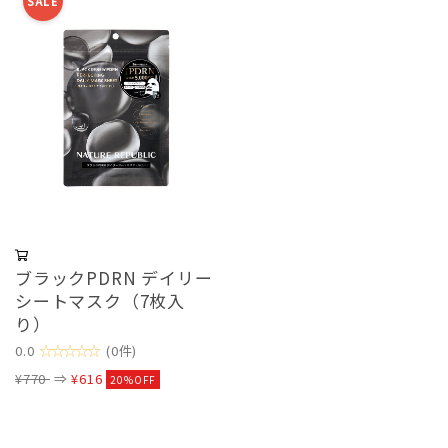
SALE
ブラックPDRN デイリー
シートマスク（7枚入
り）
☆☆☆☆☆
0.0
(0件)
¥770
⇒
¥616
20%OFF