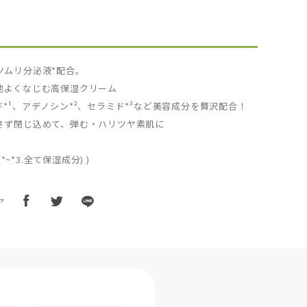
ツムリ分泌液*配合。
地よくなじむ高保湿クリーム
*¹、アデノシン*²、セラミド*³など美容成分を贅沢配合！
さず閉じ込めて、弾む・ハリツヤ素肌に
(*~*3.全て保湿成分) )
ア