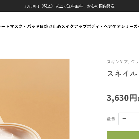
3,800円（税込）以上で送料無料！安心の国内発送
シートマスク・パッド
日焼け止め
メイクアップ
ボディ・ヘアケア
シリーズ
スキンケア, ク
スネイル
3,630円
数量