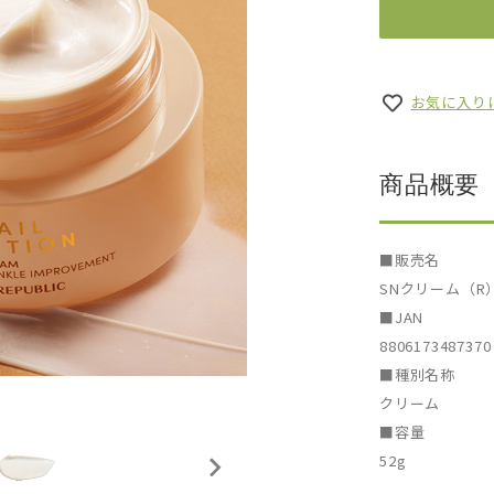
お気に入り
商品概要
■販売名
SNクリーム（R
■JAN
8806173487370
■種別名称
クリーム
■容量
52g