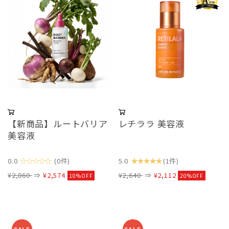
【新商品】ルートバリア
レチララ 美容液
美容液
☆☆☆☆☆
★★★★★
0.0
(0件)
5.0
(1件)
¥2,860
⇒
¥2,574
¥2,640
⇒
¥2,112
10%OFF
20%OFF