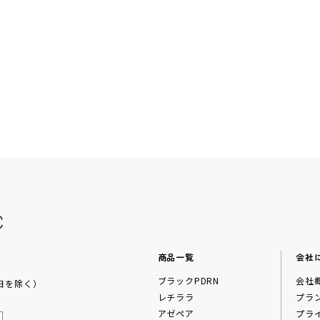
商品一覧
会社
ブラックPDRN
会社
祝日を除く）
レチララ
プラ
アゼペア
プラ