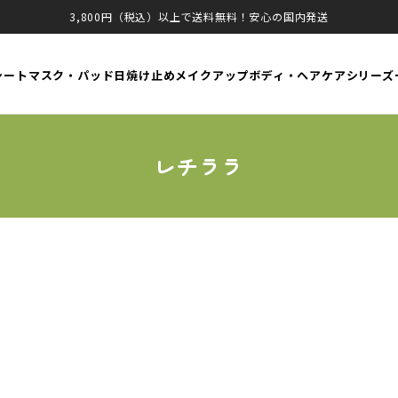
3,800円（税込）以上で送料無料！安心の国内発送
シートマスク・パッド
日焼け止め
メイクアップ
ボディ・ヘアケア
シリーズ
レチララ