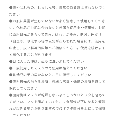
●傷やはれもの、しっしん等、異常のある時は使わないでく
ださい
●お肌に異常が生じていないかよく注意して使用してくださ
い。化粧品がお肌に合わないとき即ち使用中や使用後、お肌
に直射日光があたって赤み、はれ、かゆみ、刺激、色抜け
（白斑等）や黒ずみ等の異常があらわれた場合には、使用を
中止し、皮フ科専門医等へご相談ください。使用を続けます
と悪化することがあります
●目に入った時は、直ちに洗い流してください
●一度使用したマスクの再使用は控えてください
●乳幼児の手の届かないところに保管してください
●直射日光の当たる場所、極端な高温・低温の場所を避けて
保管してください
●開封後はマスクが乾燥しないようしっかりとフタを閉めて
ください。フタを閉めていても、フタ部分が下になると液漏
れが起きる場合がありますので必ずフタ部分を上にして保管
してください。