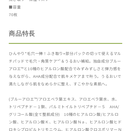
■容量
70枚
商品特長
ひんやり*毛穴一掃！ふき取り+部分パックの切って使えるマル
チパッドで毛穴・角質ケア*¹＆うるおい補給。独自成分ブルー
アロエ™と10種のヒアルロン酸配合でみずみずしさと弾力感を
与えながら、AHA成分配合で肌キメケアまで叶う。うるおいで
満たしながら肌をなめらかに整え、すこやかな素肌へ。
(ブルーアロエ™/アロエベラ葉エキス、アロエベラ葉水、水、
トリペプチド－１銅、パルミトイルトリペプチド－５ AHA/
グリコール酸(全て整肌成分) 10種のヒアルロン酸/ヒアルロ
ン酸、ヒアルロン酸Ｋ、ヒアルロン酸Ｎａ、ヒアルロン酸ヒド
ロキシプロピルトリモニウム、ヒアルロン酸クロスポリマーＮ