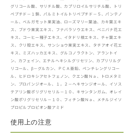
グリコール酸、サリチル酸、カプリロイルサリチル酸、トリ
ペプチド－１銅、パルミトイルトリペプチド－５、パンテノ
ール、ベルガモット果実油、ローズマリー葉油、カキ葉エキ
ス、ブドウ果実エキス、フナバラソウエキス、ベニバナ花エ
キス、コーヒー種子エキス、イタドリ根エキス、チャ葉エキ
ス、クリ殻エキス、サンショウ果実エキス、タチアオイ花エ
キス、ミズハッカエキス、グルコノラクトン、アラントイ
ン、カフェイン、エチルヘキシルグリセリン、カプリリルグ
リコール、β－グルカン、ＰＣＡ亜鉛、ペンチレングリコー
ル、ヒドロキシアセトフェノン、クエン酸Ｎａ、トロメタミ
ン、プロパンジオール、１，２－ヘキサンジオール、イソス
テアリン酸ポリグリセリル－１０、キサンタンガム、オレイ
ン酸ポリグリセリル－１０、フィチン酸Ｎａ、メチルジイソ
プロピルプロピオン酸アミド
使用上の注意