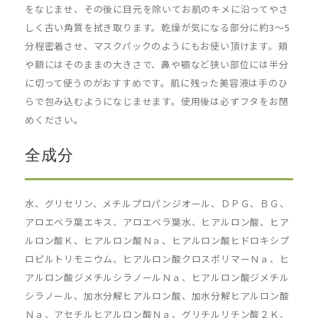
をなじませ、その後に目元を除いてお肌のキメに沿ってやさ
しく古い角質を拭き取ります。乾燥が気になる部分に約3～5
分程密着させ、マスクパックのようにもお使い頂けます。頬
や額にはそのままの大きさで、鼻や顎など狭い部位には半分
に切って使うのがおすすめです。肌に残った美容液は手のひ
らで包み込むようになじませます。使用後は必ずフタをお閉
めください。
全成分
水、グリセリン、メチルプロパンジオール、ＤＰＧ、ＢＧ、
アロエベラ葉エキス、アロエベラ葉水、ヒアルロン酸、ヒア
ルロン酸Ｋ、ヒアルロン酸Ｎａ、ヒアルロン酸ヒドロキシプ
ロピルトリモニウム、ヒアルロン酸クロスポリマーＮａ、ヒ
アルロン酸ジメチルシラノールＮａ、ヒアルロン酸ジメチル
シラノール、加水分解ヒアルロン酸、加水分解ヒアルロン酸
Ｎａ、アセチルヒアルロン酸Ｎａ、グリチルリチン酸２Ｋ、