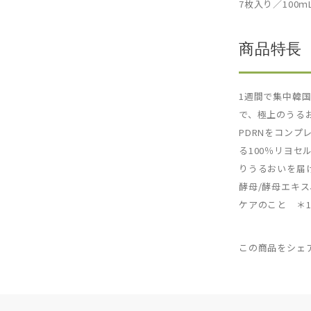
7枚入り／100ｍ
商品特長
1週間で集中韓国
で、極上のうる
PDRNをコンプ
る100％リヨセ
りうるおいを届け
酵母/酵母エキス
ケアのこと ＊1
この商品をシェ