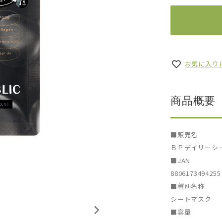
お気に入り
商品概要
■販売名
ＢＰデイリーシ
■JAN
8806173494255
■種別名称
シートマスク
■容量