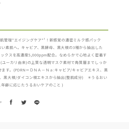
L
肌管理*エイジングケア*¹！新感覚の濃密ミルク感パック
おい素肌へ。キャビア、黒酵母、黒大根の3種から抽出した
レックスを高濃度5,000ppm配合。なめらかで心地よく密着す
ル(ユーカリ由来)の上質な透明マスク素材で角質層までしっか
ます。(PDRN＝ＤＮＡ－Ｎａ:キャビア/キャビアエキス、黒
、黒大根/ダイコン根エキスから抽出(整肌成分) ＊うるおい
.年齢に応じたうるおいケアのこと )
ア