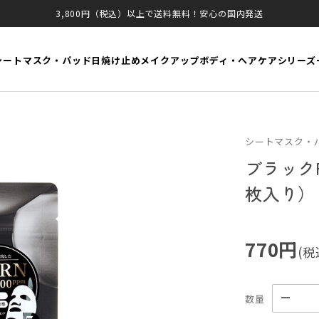
3,800円（税込）以上で送料無料！安心の国内発送
シートマスク・パッド
日焼け止め
メイクアップ
ボディ・ヘアケア
シリーズ
シートマスク・パッ
ブラック
枚入り）
770円
(税
数量