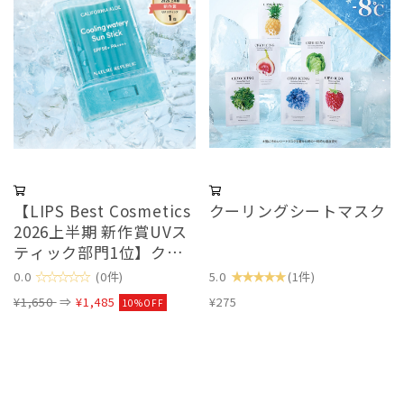
【LIPS Best Cosmetics
クーリングシートマスク
2026上半期 新作賞UVス
ティック部門1位】クー
リングアロエUVスティ
☆☆☆☆☆
★★★★★
0.0
(0件)
5.0
(1件)
ック
¥1,650
⇒
¥1,485
¥275
10%OFF