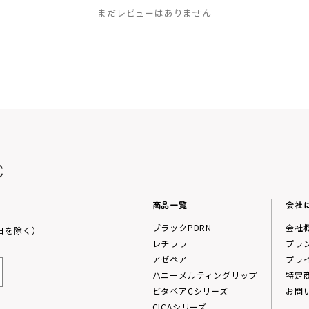
まだレビューはありません
商品一覧
会社
ブラックPDRN
会社
祝日を除く）
レチララ
プラ
アゼペア
プラ
ハニーメルティングリップ
特定
ビタペアCシリーズ
お問
CICAシリーズ