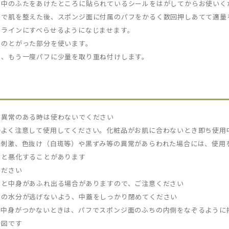
と中のふたをあけたところに貼られているシールをはがしてからお使いく
どで肌を整えた後、スポンジ面に付属のパフをかるく数回押しあてて適量
スラインにすべらせるようになじませます。
フのとがった部分を使います。
は、もう一度パフに少量を取り重ね付けします。
、異常のある時は使わないでください
かよく注意して使用してください。化粧品がお肌に合わないとき即ち使用
、刺激、色抜け（白斑等）や黒ずみ等の異常があらわれた場合には、使用
すと悪化することがあります
ください
ると中身があふれ出る場合がありますので、ご注意ください
ンの水分が逃げないよう、中蓋をしっかり閉めてください
も中身がつかないときは、パフでスポンジ面のふちの内側をなぞるように
合図です