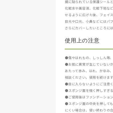
鏡に貼られている保護シール
化粧水や美容液、化粧下地な
せるように広げた後、フェイ
目元や口元、小鼻などにはパ
さらにカバーしたいところに
使用上の注意
●傷やはれもの、しっしん等
●お肌に異常が生じていない
あたって赤み、はれ、かゆみ
相談ください。使用を続けま
●目に入らないようにご注意
●スポンジ面を強く押しすぎ
●ご使用後はファンデーショ
●スポンジ面の中央を押して
にくい場合は、使い終わりの