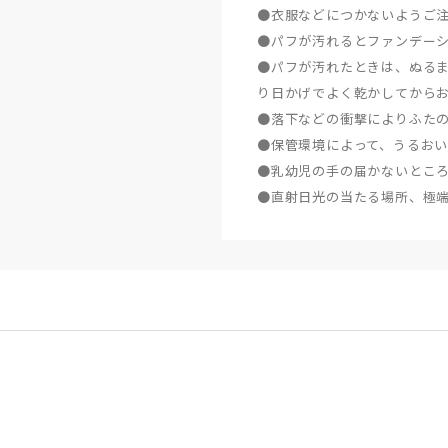
●衣服などにつかないようご
●パフが汚れるとファンデー
●パフが汚れたときは、ぬる
り日かげでよく乾かしてから
●落下などの衝撃によりふた
●保管環境によって、うるお
●乳幼児の手の届かないとこ
●直射日光の当たる場所、極