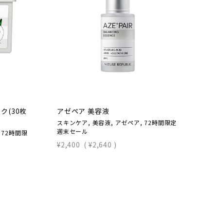
ク(30枚
アゼペア 美容液
ア
スキンケア, 美容液, アゼペア, 72時間限定
ス
週末セール
定
 72時間限
¥2,400
(
¥2,640
)
¥2