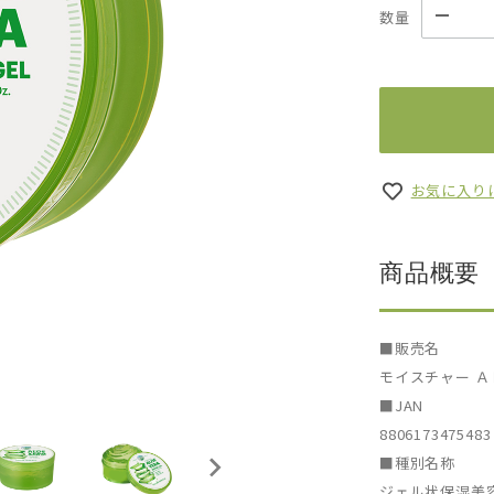
数量
お気に入り
商品概要
■販売名
モイスチャー Ａ
■JAN
8806173475483
■種別名称
ジェル状保湿美