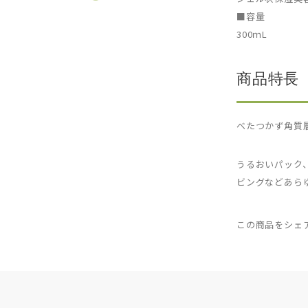
■容量
300ｍL
商品特長
べたつかず角質
うるおいパック
ビングなどあら
この商品をシェ