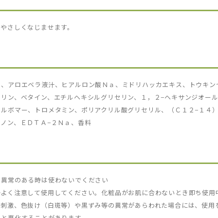
にやさしくなじませます。
Ｇ、アロエベラ液汁、ヒアルロン酸Ｎａ、ミドリハッカエキス、トウキン
リン、ベタイン、エチルヘキシルグリセリン、１，２−ヘキサンジオール
ルボマー、トロメタミン、ポリアクリル酸グリセリル、（Ｃ１２−１４）
ノン、ＥＤＴＡ−２Ｎａ、香料
、異常のある時は使わないでください
かよく注意して使用してください。化粧品がお肌に合わないとき即ち使用
、刺激、色抜け（白斑等）や黒ずみ等の異常があらわれた場合には、使用
すと悪化することがあります