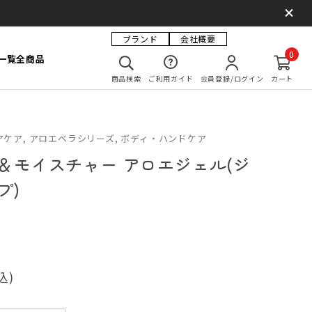
ブランド
会社概要
0
一覧
全商品
商品検索
ご利用ガイド
会員登録/ログイン
カート
ケア, アロエベラシリーズ, ボディ・ハンドケア
＆モイスチャー アロエジェル(ジ
プ)
込)