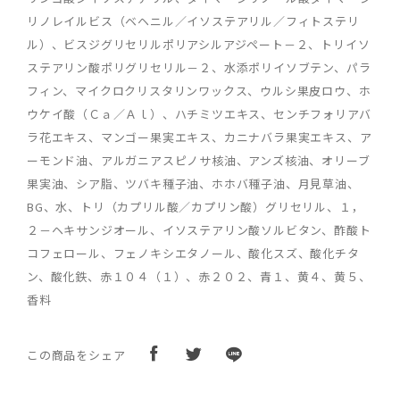
リノレイルビス（ベヘニル／イソステアリル／フィトステリ
ル）、ビスジグリセリルポリアシルアジペート－２、トリイソ
ステアリン酸ポリグリセリル－２、水添ポリイソブテン、パラ
フィン、マイクロクリスタリンワックス、ウルシ果皮ロウ、ホ
ウケイ酸（Ｃａ／Ａｌ）、ハチミツエキス、センチフォリアバ
ラ花エキス、マンゴー果実エキス、カニナバラ果実エキス、ア
ーモンド油、アルガニアスピノサ核油、アンズ核油、オリーブ
果実油、シア脂、ツバキ種子油、ホホバ種子油、月見草油、
BG、水、トリ（カプリル酸／カプリン酸）グリセリル、１，
２－ヘキサンジオール、イソステアリン酸ソルビタン、酢酸ト
コフェロール、フェノキシエタノール、酸化スズ、酸化チタ
ン、酸化鉄、赤１０４（１）、赤２０２、青１、黄４、黄５、
香料
この商品をシェア