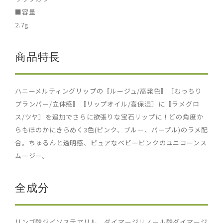
■容量
2.7g
商品特長
ハニーメルティングリップの〚ルージュ/高発色〛〚むっちり
プランパー/立体感〛〚リップオイル/高保湿〛に〚ラメグロ
ス/ツヤ〛を追加でさらに欲張りな宝石リップに！どの角度か
らもほのかにきらめく3色(ピンク、ブルー、パープル)のラメ配
合。ちゅるんと透明感、ピュアなベビーピンクのユニコーンス
ムージー。
全成分
リンゴ酸ジイソステアリル、ダイマージリノール酸ダイマージ