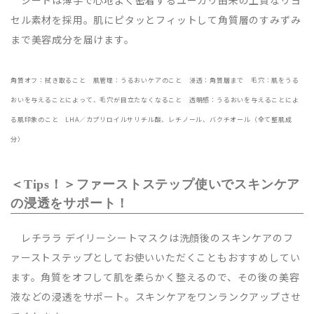
シートは薄手で心地よく密着するユーカリ由来の上質なリヨ
セル素材を採用。肌にピタッとフィットして角質層のすみずみ
まで美容成分を届けます。
角質オフ：拭き取ること 肌管理：うるおいケアのこと 浸透：角質層まで 毛穴：肌をうる
おいを与えることによって、毛穴が目立たなくなること 透明感：うるおいを与えることによ
る肌印象のこと LHA／カプリロイルサリチル酸、レチノール、バクチオール（全て整肌成
分）
＜Tips！＞ファーストステップ使いでスキンケア
の浸透をサポート！
レチララ デイリーシートマスクは洗顔後のスキンケアのフ
ァーストステップとしてお使いいただくこともおすすめしてい
ます。角質をオフして肌を柔らかく整えるので、その後の美容
液などの浸透をサポート。スキンケアをワンランクアップさせ