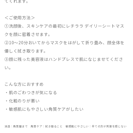
てくれます。
＜ご使用方法＞
①洗顔後、スキンケアの最初にレチララ デイリーシートマス
クを顔に密着させます。
②10～20分おいてからマスクをはがして折り畳み、顔全体を
優しく拭き取ります。
③顔に残った美容液はハンドプレスで肌になじませてくださ
い。
こんな方におすすめ
・肌のごわつきが気になる
・化粧のりが悪い
・敏感肌にもやさしい角質ケアがしたい
浸透：角質層まで 角質ケア：拭き取ること 敏感肌にやさしい：全ての方が刺激を感じない